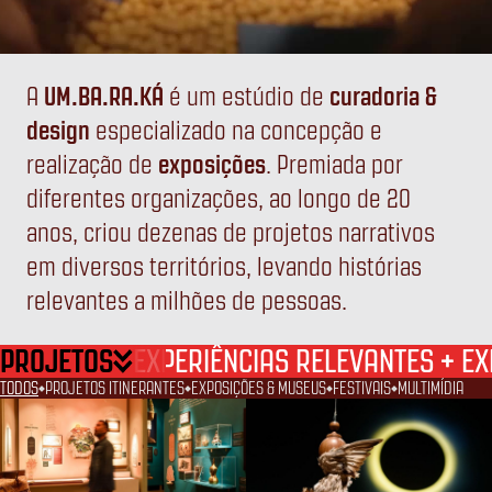
A
UM.BA.RA.KÁ
é um estúdio de
curadoria &
design
especializado na concepção e
UM
BA
RA
KÁ
realização de
exposições
. Premiada por
diferentes organizações, ao longo de 20
anos, criou dezenas de projetos narrativos
em diversos territórios, levando histórias
relevantes a milhões de pessoas.
PROJETOS
+
EXPERIÊNCIAS RELEVANTES
EX
TODOS
PROJETOS ITINERANTES
EXPOSIÇÕES & MUSEUS
FESTIVAIS
MULTIMÍDIA