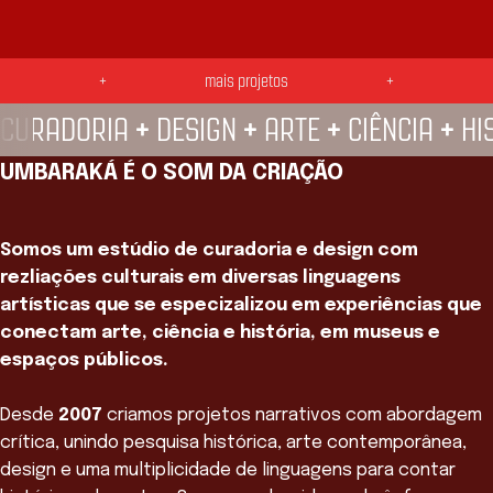
SE LIGA! —
TROPICÁLIA —
GALERIA POP UP
+
mais projetos
+
DO CRAB —
+
+
+
+
CURADORIA
DESIGN
ARTE
CIÊNCIA
HI
UMBARAKÁ É O SOM DA CRIAÇÃO
Somos um estúdio de curadoria e design com
rezliações culturais em diversas linguagens
artísticas que se especizalizou em experiências que
conectam arte, ciência e história, em museus e
espaços públicos.
Desde
2007
criamos projetos narrativos com abordagem
crítica, unindo pesquisa histórica, arte contemporânea,
design e uma multiplicidade de linguagens para contar