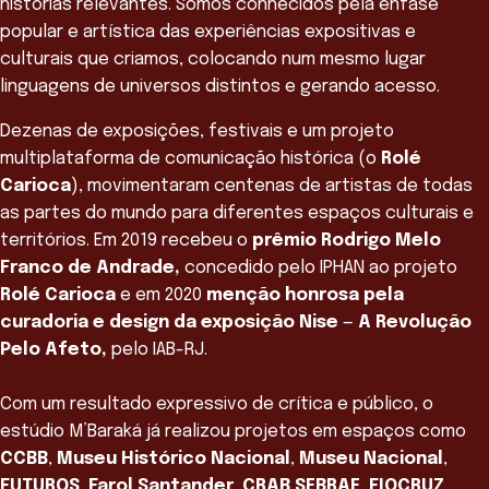
histórias relevantes. Somos conhecidos pela ênfase
popular e artística das experiências expositivas e
culturais que criamos, colocando num mesmo lugar
linguagens de universos distintos e gerando acesso.
Dezenas de exposições, festivais e um projeto
multiplataforma de comunicação histórica (o
Rolé
Carioca
), movimentaram centenas de artistas de todas
as partes do mundo para diferentes espaços culturais e
territórios. Em 2019 recebeu o
prêmio Rodrigo Melo
Franco de Andrade,
concedido pelo IPHAN ao projeto
Rolé Carioca
e em 2020
menção honrosa pela
curadoria e design da exposição Nise
—
A Revolução
Pelo Afeto,
pelo IAB-RJ.
Com um resultado expressivo de crítica e público, o
estúdio M’Baraká já realizou projetos em espaços como
CCBB
,
Museu Histórico Nacional
,
Museu Nacional
,
FUTUROS
,
Farol Santander
,
CRAB SEBRAE
,
FIOCRUZ
,