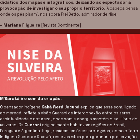
didático dos mapas e infográficos, deixando ao espectador a
provocação de investigar o seu próprio território
. ‘A cabeça pensa
onde os pés pisam’, nos sopra Frei Betto, admirador de Nise.
— Mariana Filgueira
[Revista Continente]
M’Baraká é o som da criação.
O pensador indígena
Kaká Werá Jecupé
explica que esse som, ligado
ao maracá, reflete a visão Guarani de interconexão entre os seres,
espiritualidade e natureza, onde som e energia mantém o equilíbrio do
universo. Os
Guarani
originalmente habitavam regiões no Brasil,
Paraguai e Argentina. Hoje, residem em áreas protegidas, como a Terra
Indígena Guarani e Kaiowá, reservas vitais para garantir a preservação