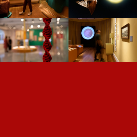
CASA PACHECO LEÃO —
NISE —
NÓS —
DARWIN —
ROLÉ —
DO SAL AO
VIREI VIRAL —
DIGITAL —