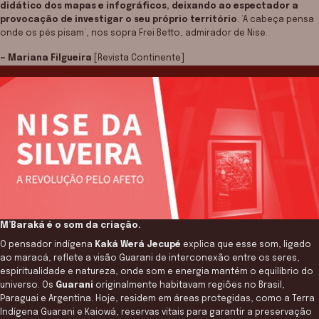
didático dos mapas e infográficos, deixando ao espectador a
provocação de investigar o seu próprio território
. ‘A cabeça pensa
onde os pés pisam’, nos sopra Frei Betto, admirador de Nise.
— Mariana Filgueira
[Revista Continente]
M’Baraká é o som da criação.
O pensador indígena
Kaká Werá Jecupé
explica que esse som, ligado
ao maracá, reflete a visão Guarani de interconexão entre os seres,
espiritualidade e natureza, onde som e energia mantém o equilíbrio do
universo. Os
Guarani
originalmente habitavam regiões no Brasil,
Paraguai e Argentina. Hoje, residem em áreas protegidas, como a Terra
Indígena Guarani e Kaiowá, reservas vitais para garantir a preservação