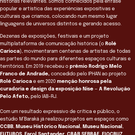
histórias relevantes. Somos conhecidos pela ênfase
popular e artística das experiências expositivas e
culturais que criamos, colocando num mesmo lugar
linguagens de universos distintos e gerando acesso.
Dezenas de exposições, festivais e um projeto
multiplataforma de comunicação histórica (o
Rolé
Carioca
), movimentaram centenas de artistas de todas
as partes do mundo para diferentes espaços culturais e
territórios. Em 2019 recebeu o
prêmio Rodrigo Melo
Franco de Andrade,
concedido pelo IPHAN ao projeto
Rolé Carioca
e em 2020
menção honrosa pela
curadoria e design da exposição Nise
—
A Revolução
Pelo Afeto,
pelo IAB-RJ.
Com um resultado expressivo de crítica e público, o
estúdio M’Baraká já realizou projetos em espaços como
CCBB
,
Museu Histórico Nacional
,
Museu Nacional
,
FUTUROS
,
Farol Santander
,
CRAB SEBRAE
,
FIOCRUZ
,