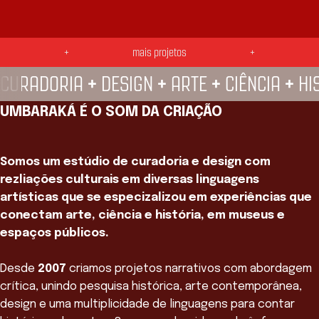
SE LIGA! —
TROPICÁLIA —
GALERIA POP UP
+
mais projetos
+
DO CRAB —
+
+
+
+
CURADORIA
DESIGN
ARTE
CIÊNCIA
HI
UMBARAKÁ É O SOM DA CRIAÇÃO
Somos um estúdio de curadoria e design com
rezliações culturais em diversas linguagens
artísticas que se especizalizou em experiências que
conectam arte, ciência e história, em museus e
espaços públicos.
Desde
2007
criamos projetos narrativos com abordagem
crítica, unindo pesquisa histórica, arte contemporânea,
design e uma multiplicidade de linguagens para contar