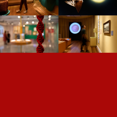
CASA PACHECO LEÃO —
NISE —
NÓS —
DARWIN —
ROLÉ —
DO SAL AO
VIREI VIRAL —
DIGITAL —