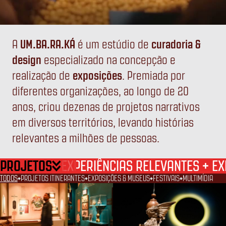
A
UM.BA.RA.KÁ
é um estúdio de
curadoria &
design
especializado na concepção e
UM
BA
RA
KÁ
realização de
exposições
. Premiada por
diferentes organizações, ao longo de 20
anos, criou dezenas de projetos narrativos
em diversos territórios, levando histórias
relevantes a milhões de pessoas.
PROJETOS
+
EXPERIÊNCIAS RELEVANTES
EX
TODOS
PROJETOS ITINERANTES
EXPOSIÇÕES & MUSEUS
FESTIVAIS
MULTIMÍDIA